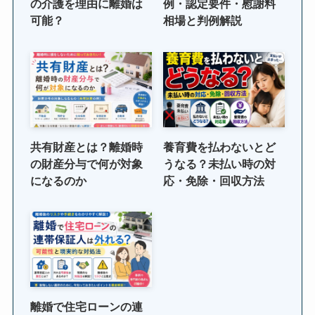
の介護を理由に離婚は
例・認定要件・慰謝料
可能？
相場と判例解説
共有財産とは？離婚時
養育費を払わないとど
の財産分与で何が対象
うなる？未払い時の対
になるのか
応・免除・回収方法
離婚で住宅ローンの連