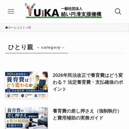
ホーム
ひとり親
ひとり親
– category –
2026年民法改正で養育費はどう変
わる？ 法定養育費・支払確保のポ
イント
養育費の差し押さえ（強制執行）
と費用補助の実務ガイド