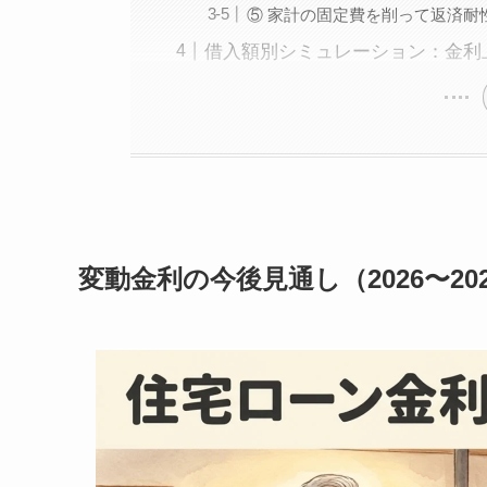
⑤ 家計の固定費を削って返済耐
借入額別シミュレーション：金利
変動金利の今後見通し（2026〜2