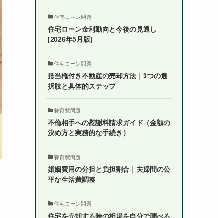
住宅ローン問題
住宅ローン金利動向と今後の見通し
[2026年5月版]
住宅ローン問題
抵当権付き不動産の売却方法｜3つの選
択肢と具体的ステップ
養育費問題
不倫相手への慰謝料請求ガイド（金額の
決め方と実務的な手続き）
養育費問題
婚姻費用の分担と負担割合｜夫婦間の公
平な生活費調整
住宅ローン問題
リ
住宅を売却する時の相場を自分で調べる