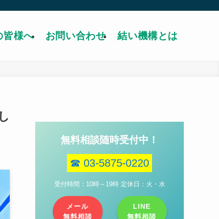
の皆様へ
お問い合わせ
結い機構とは
し
無料相談随時受付中！
☎ 03-5875-0220
受付時間：10時～19時 定休日：火・水
メール
LINE
無料相談
無料相談